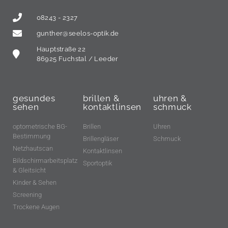
08243 - 2327
gunther@seelos-optik.de
Hauptstraße 22
86925 Fuchstal / Leeder
gesundes
brillen &
uhren &
sehen
kontaktlinsen
schmuck
optometrische BG-
Brillen
Uhren
Bestimmung
Brillengläser
Schmuck
Netzhautscan
Kontaktlinsen
Bildschirmarbeitsplatz
Sportoptik
& Gleitsicht
Kinder & Sehen
Screening
Trockene Augen