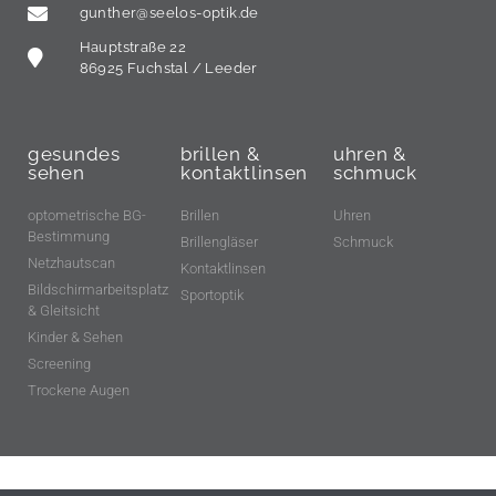
gunther@seelos-optik.de
Hauptstraße 22
86925 Fuchstal / Leeder
gesundes
brillen &
uhren &
sehen
kontaktlinsen
schmuck
optometrische BG-
Brillen
Uhren
Bestimmung
Brillengläser
Schmuck
Netzhautscan
Kontaktlinsen
Bildschirmarbeitsplatz
Sportoptik
& Gleitsicht
Kinder & Sehen
Screening
Trockene Augen