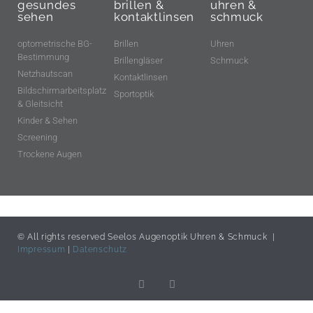
gesundes
brillen &
uhren &
sehen
kontaktlinsen
schmuck
optometrische BG-
Brillen
Uhren
Bestimmung
Brillengläser
Schmuck
Netzhautscan
Kontaktlinsen
Bildschirmarbeitsplatz
Sportoptik
& Gleitsicht
Kinder & Sehen
Screening
Trockene Augen
© All rights reserved Seelos Augenoptik Uhren & Schmuck |
Impressum
|
Datenschutz