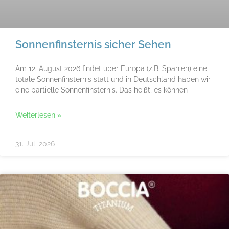
Sonnenfinsternis sicher Sehen
Am 12. August 2026 findet über Europa (z.B. Spanien) eine
totale Sonnenfinsternis statt und in Deutschland haben wir
eine partielle Sonnenfinsternis. Das heißt, es können
Weiterlesen »
31. Juli 2026