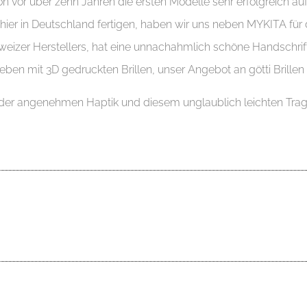
hon vor über zehn Jahren die ersten Modelle sehr erfolgreich au
ier in Deutschland fertigen, haben wir uns neben MYKITA für d
weizer Herstellers, hat eine unnachahmlich schöne Handschrift
eben mit 3D gedruckten Brillen, unser Angebot an götti Brillen
der angenehmen Haptik und diesem unglaublich leichten Trag